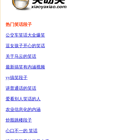
热门笑话段子
公交车笑话大全爆笑
逗女孩子开心的笑话
关于马云的笑话
最新搞笑有内涵视频
yy搞笑段子
讲普通话的笑话
爱看别人笑话的人
农业信息化的内涵
炒股跳楼段子
心口不一的 笑话