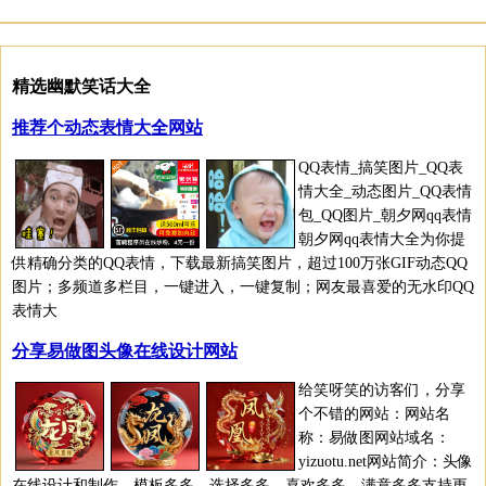
精选幽默笑话大全
推荐个动态表情大全网站
QQ表情_搞笑图片_QQ表
情大全_动态图片_QQ表情
包_QQ图片_朝夕网qq表情
朝夕网qq表情大全为你提
供精确分类的QQ表情，下载最新搞笑图片，超过100万张GIF动态QQ
图片；多频道多栏目，一键进入，一键复制；网友最喜爱的无水印QQ
表情大
分享易做图头像在线设计网站
给笑呀笑的访客们，分享
个不错的网站：网站名
称：易做图网站域名：
yizuotu.net网站简介：头像
在线设计和制作，模板多多，选择多多，喜欢多多，满意多多支持更