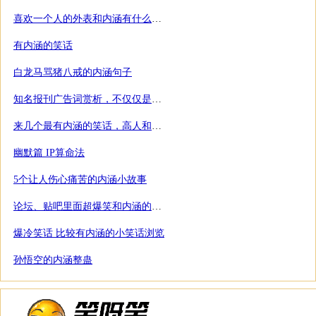
喜欢一个人的外表和内涵有什么联系
有内涵的笑话
白龙马骂猪八戒的内涵句子
知名报刊广告词赏析，不仅仅是高更是幽
来几个最有内涵的笑话，高人和神人都不需要给解释的
幽默篇 IP算命法
5个让人伤心痛苦的内涵小故事
论坛、贴吧里面超爆笑和内涵的回复5个
爆冷笑话 比较有内涵的小笑话浏览
孙悟空的内涵整蛊