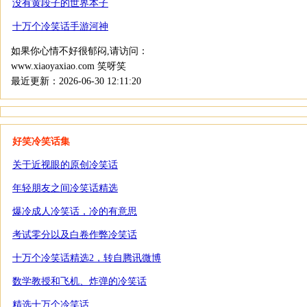
没有黄段子的世界本子
十万个冷笑话手游河神
如果你心情不好很郁闷,请访问：
www.xiaoyaxiao.com 笑呀笑
最近更新：2026-06-30 12:11:20
好笑冷笑话集
关于近视眼的原创冷笑话
年轻朋友之间冷笑话精选
爆冷成人冷笑话，冷的有意思
考试零分以及白卷作弊冷笑话
十万个冷笑话精选2，转自腾讯微博
数学教授和飞机、炸弹的冷笑话
精选十万个冷笑话