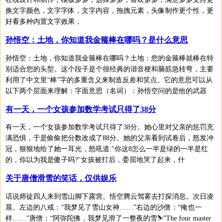
换文字颜色，文字字体，文字内容，拖拽元素，头像制作更个性，更
好看多种内置文字效果，
孙悟空：土地，你知道我金箍棒在哪吗？是什么意思
孙悟空：土地，你知道我金箍棒在哪吗？土地：您的金箍棒就棒在特
别适合您的头型。这个段子是个很经典的谐音梗和脑筋急转弯，主要
利用了中文里“棒”字的多重含义来制造反差和笑点。它的意思可以从
以下两个层面来理解：字面意思（名词）：孙悟空问的是他的武器
有一天，一个女孩参加数学考试只得了38分
有一天，一个女孩参加数学考试只得了38分。她心里对父亲的惩罚充
满恐惧，于是偷偷把分数改成了88分。她的父亲看到试卷后，怒发冲
冠，狠狠地给了她一耳光，怒吼道:"你这8怎么一半是绿的一半是红
的，你以为我是傻子吗?"女孩被打后，委屈地哭了起来，什
关于唐僧滑雪的笑话，仅供娱乐
话说师徒四人来到雪山脚下露营。悟空腾云驾雾去打探消息。次日凌
晨。左边的八戒：“我梦见了雪山女神……”右边的沙僧：“俺也一
样……”唐僧：“阿弥陀佛，我梦见滑了一整夜的雪⛷”The four master