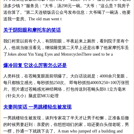
汤多少钱？”服务员：“大爷，汤298元一碗。”大爷：“这么贵？我房子
送你算了。”第二天连锁饭店公众号发布信息：大爷喝了一碗汤，他要
送我一套房。The old man went t
关于阴阳眼和摩托车的笑话
我们村里以前有个人，有阴阳眼，半夜起来上厕所，看到院子里有个
人，他就当做没看见，继续睡觉第二天早上还是出事了他家摩托车丢
了Jokes about Yin Yang Eyes and MotorcyclesThere used to be a
爆冷回复 它这么厉害怎么还是
人类科技，在苍蝇复眼面前弱爆了。大白话说就是：4000余只复眼，
每只都独立感光，每秒抓拍250次。 即每秒抓拍4000X250=100万张照
片。照片通过苍蝇感光神经网络，打包传送到苍蝇头部0.1立方毫米
（针尖大小）脑皮层MCU处理
夫妻间笑话 一男跳楼轻生被发现
一男跳楼轻生被发现，谈判专家花了半天才让男子松懈，正准备后撤
的时候男妻赶到：亲爱的，你想想咱们的家，咱还要白头偕老呢，男
一楞，扑通一下就跳下去了。A man who jumped off a building and