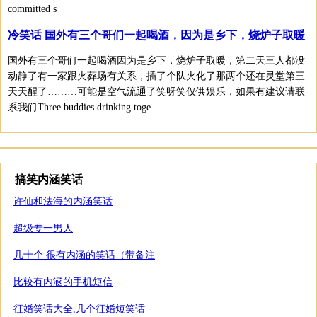
committed s
冷笑话 国外有三个哥们一起喝酒，因为是乡下，烧炉子取暖
国外有三个哥们一起喝酒因为是乡下，烧炉子取暖，第二天三人都没
动静了有一家跟火葬场有关系，插了个队火化了那两个还在灵堂第三
天天醒了………可能是空气流通了笑呀笑仅供娱乐，如果有建议请联
系我们Three buddies drinking toge
搞笑内涵笑话
许仙和法海的内涵笑话
超级专一男人
几十个 很有内涵的笑话（带备注和解答）2
比较有内涵的手机短信
征婚笑话大全,几个征婚短笑话