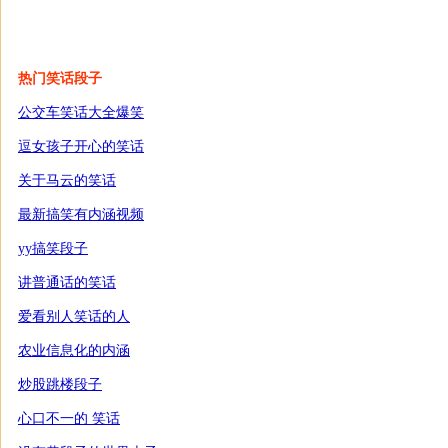
热门笑话段子
公交车笑话大全爆笑
逗女孩子开心的笑话
关于马云的笑话
最新搞笑有内涵视频
yy搞笑段子
讲普通话的笑话
爱看别人笑话的人
农业信息化的内涵
炒股跳楼段子
心口不一的 笑话