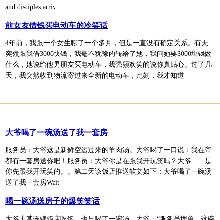
and disciples arriv
前女友借钱买电动车的冷笑话
4年前，我跟一个女生聊了一个多月，但是一直没有确定关系。有天
突然跟我借3000块钱，我毫不犹豫的转给了她，我问她要3000块钱做
什么，她说给他男朋友买电动车，我强颜欢笑的说你真贴心。过了几
天，我突然收到物流寄过来全新的电动车，此刻，我才知道
大爷喝了一碗汤送了我一套房
服务员：大爷这是新鲜空运过来的羊肉汤。大爷喝了一口说：我在帝
都有一套房送你吧！服务员：大爷你是在跟我开玩笑吗？大爷: 是
你先跟我开玩笑的。。第二天该饭店推送软文如下：大爷喝了一碗汤
送了我一套房Wait
喝一碗汤送房子的爆笑笑话
大爷去某连锁饭店吃饭，他只喝了一碗汤。大爷：“服务员埋单，这碗